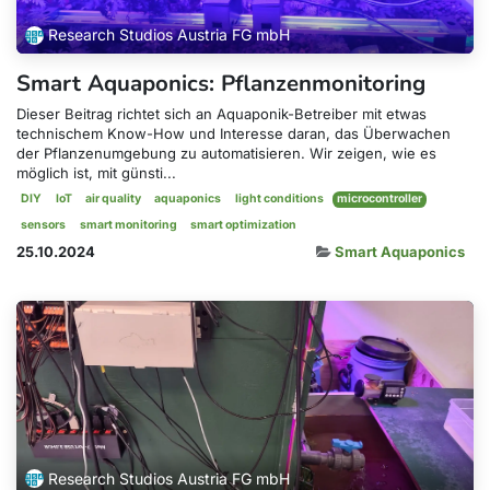
Research Studios Austria FG mbH
Smart Aquaponics: Pflanzenmonitoring
Dieser Beitrag richtet sich an Aquaponik-Betreiber mit etwas
technischem Know-How und Interesse daran, das Überwachen
der Pflanzenumgebung zu automatisieren. Wir zeigen, wie es
möglich ist, mit günsti...
DIY
IoT
air quality
aquaponics
light conditions
microcontroller
sensors
smart monitoring
smart optimization
25.10.2024
Smart Aquaponics
Research Studios Austria FG mbH