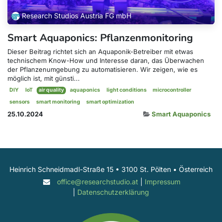
Research Studios Austria FG mbH
Smart Aquaponics: Pflanzenmonitoring
Dieser Beitrag richtet sich an Aquaponik-Betreiber mit etwas
technischem Know-How und Interesse daran, das Überwachen
der Pflanzenumgebung zu automatisieren. Wir zeigen, wie es
möglich ist, mit günsti...
DIY
IoT
air quality
aquaponics
light conditions
microcontroller
sensors
smart monitoring
smart optimization
25.10.2024
Smart Aquaponics
Heinrich Schneidmadl-Straße 15 • 3100 St. Pölten • Österreich
office@researchstudio.at
|
Impressum
|
Datenschutzerklärung